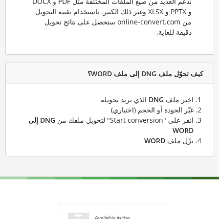
ندعم العديد من صيغ الملفات المختلفة مثل PDF و DOCX
و PPTX و XLSX وغير ذلك الكثير. باستخدام تقنية التحويل
من online-convert.com ستحصل على نتائج تحويل
دقيقة للغاية.
كيف تحوّل ملف DNG إلى ملف WORD؟
اختر ملف
DNG
الذي تريد تحويله
غيّر الجودة أو الحجم (اختياري)
انقر على "Start conversion" لتحويل ملفك من
DNG إلى
WORD
نزّل ملف
WORD