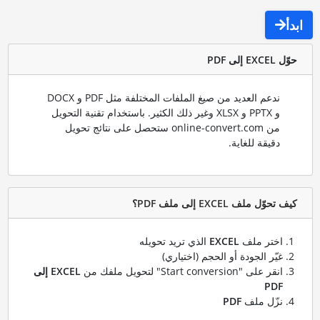
ابدأ
حوّل EXCEL إلى PDF
ندعم العديد من صيغ الملفات المختلفة مثل PDF و DOCX
و PPTX و XLSX وغير ذلك الكثير. باستخدام تقنية التحويل
من online-convert.com ستحصل على نتائج تحويل
دقيقة للغاية.
كيف تحوّل ملف EXCEL إلى ملف PDF؟
اختر ملف
EXCEL
الذي تريد تحويله
غيّر الجودة أو الحجم (اختياري)
انقر على "Start conversion" لتحويل ملفك من
EXCEL إلى
PDF
نزّل ملف
PDF