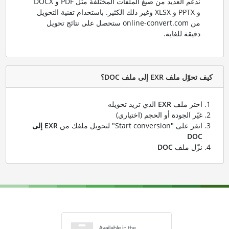
ندعم العديد من صيغ الملفات المختلفة مثل PDF و DOCX
و PPTX و XLSX وغير ذلك الكثير. باستخدام تقنية التحويل
من online-convert.com ستحصل على نتائج تحويل
دقيقة للغاية.
كيف تحوّل ملف EXR إلى ملف DOC؟
اختر ملف
EXR
الذي تريد تحويله
غيّر الجودة أو الحجم (اختياري)
انقر على "Start conversion" لتحويل ملفك من
EXR إلى
DOC
نزّل ملف
DOC