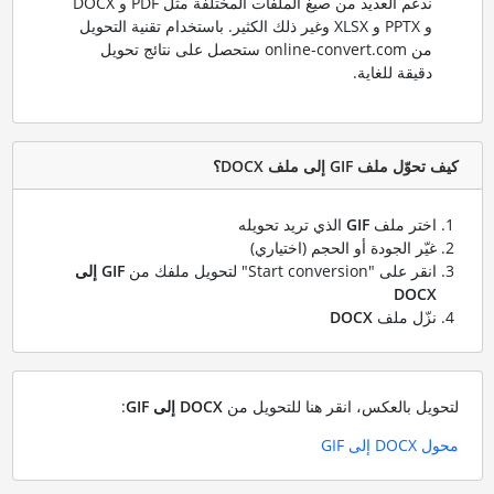
ندعم العديد من صيغ الملفات المختلفة مثل PDF و DOCX
و PPTX و XLSX وغير ذلك الكثير. باستخدام تقنية التحويل
من online-convert.com ستحصل على نتائج تحويل
دقيقة للغاية.
كيف تحوّل ملف GIF إلى ملف DOCX؟
اختر ملف
GIF
الذي تريد تحويله
غيّر الجودة أو الحجم (اختياري)
انقر على "Start conversion" لتحويل ملفك من
GIF إلى
DOCX
نزّل ملف
DOCX
لتحويل بالعكس، انقر هنا للتحويل من
DOCX إلى GIF
:
محول DOCX إلى GIF