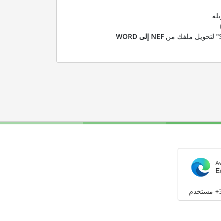
له
NEF إلى WORD
م