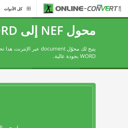
كل الأدوات
محول NEF إلى WORD
WORD بجودة عالية.
اسحب المل