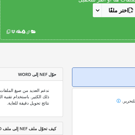
اختر ملفًا
حوّل NEF إلى WORD
لتحرير.
نتائج تحويل دقيقة للغاية.
كيف تحوّل ملف NEF إلى ملف WORD؟