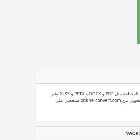
ندعم العديد من صيغ الملفات المختلفة مثل PDF و DOCX و PPTX و XLSX وغير
ذلك الكثير. باستخدام تقنية التحويل من online-convert.com ستحصل على