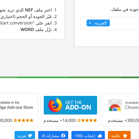
وجودة في ملفك.
اختر ملف
NEF
الذي تريد تحوي
غيّر الجودة أو الحجم (اختياري)
انقر على "Start conversion" لتحويل ملفك من
العربية
نزّل ملف
WORD
300+ مستخدم
14,000+ مستخدم
30,000+ مستخد
علامة
إعجاب
106k
مشاركة
2k
تغريد