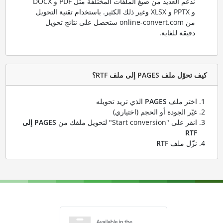
ندعم العديد من صيغ الملفات المختلفة مثل PDF و DOCX
و PPTX و XLSX وغير ذلك الكثير. باستخدام تقنية التحويل
من online-convert.com ستحصل على نتائج تحويل
دقيقة للغاية.
كيف تحوّل ملف PAGES إلى ملف RTF؟
اختر ملف
PAGES
الذي تريد تحويله
غيّر الجودة أو الحجم (اختياري)
انقر على "Start conversion" لتحويل ملفك من
PAGES إلى
RTF
نزّل ملف
RTF