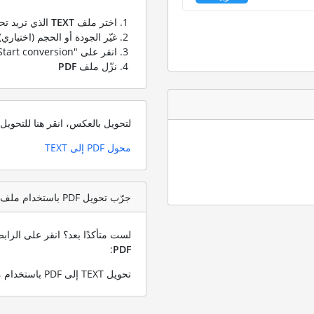
اختر ملف
TEXT
الذي تريد تح
غيّر الجودة أو الحجم (اختياري)
انقر على "Start conversion" لتحويل ملفك من
نزّل ملف
PDF
لتحويل بالعكس، انقر هنا للتحوي
محول PDF إلى TEXT
جرّب تحويل PDF باستخدام ملف اختبار TEXT
لست متأكدًا بعد؟ انقر على الرا
:
PDF
تحويل TEXT إلى PDF باستخدام ملف TEXT التجريبي الخاص بنا