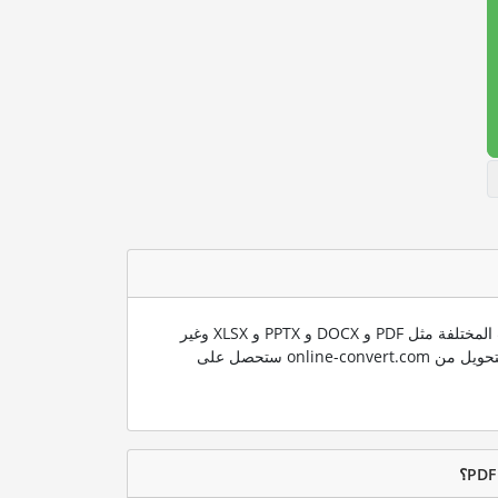
ندعم العديد من صيغ الملفات المختلفة مثل PDF و DOCX و PPTX و XLSX وغير
ذلك الكثير. باستخدام تقنية التحويل من online-convert.com ستحصل على