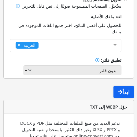
ستُحوَّل الصفحات الممسوحة ضوئيًا إلى نص قابل للتحرير.
لغة ملفك الأصلية
للحصول على أفضل النتائج، اختر جميع اللغات الموجودة في
ملفك.
العربية
تطبيق فلتر:
ابدأ
حوّل WEBP إلى TXT
ندعم العديد من صيغ الملفات المختلفة مثل PDF و DOCX
و PPTX و XLSX وغير ذلك الكثير. باستخدام تقنية التحويل
من online-convert.com ستحصل على نتائج تحويل