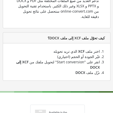
ندعم العديد من صيغ الملفات المختلفة مثل PDF و DOCX
و PPTX و XLSX وغير ذلك الكثير. باستخدام تقنية التحويل
من online-convert.com ستحصل على نتائج تحويل
دقيقة للغاية.
كيف تحوّل ملف XCF إلى ملف DOCX؟
اختر ملف
XCF
الذي تريد تحويله
غيّر الجودة أو الحجم (اختياري)
انقر على "Start conversion" لتحويل ملفك من
XCF إلى
DOCX
نزّل ملف
DOCX