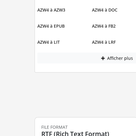
AZW4 à AZW3
AZW4 à DOC
AZW4 à EPUB
AZW4 à FB2
AZW4 à LIT
AZW4 à LRF
Afficher plus
FILE FORMAT
RTF (Rich Text Format)