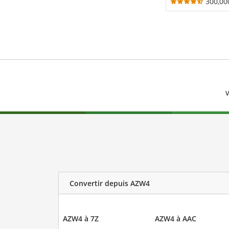
300,00
V
Convertir depuis AZW4
AZW4 à 7Z
AZW4 à AAC