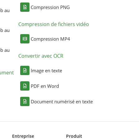
Compression PNG
eb au
Compression de fichiers vidéo
eb au
Compression MP4
eb au
Convertir avec OCR
Image en texte
cument
PDF en Word
Document numérisé en texte
Entreprise
Produit