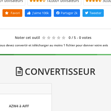
0+ utilisateurs
14,000+ utilisateurs
30,00
Favori
J'aime
106k
Partager
2k
Tweeter
Noter cet outil
0
/ 5 - 0 votes
ous devez convertir et télécharger au moins 1 fichier pour donner votre avis
CONVERTISSEUR
AZW4 à AIFF