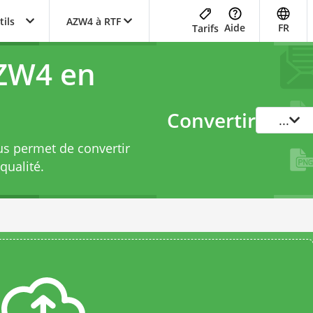
tils
AZW4 à RTF
Aide
FR
Tarifs
AZW4 en
Convertir
...
us permet de convertir
qualité.