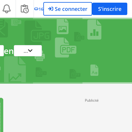
Se connecter
S'inscrire
16
en
...
Publicité