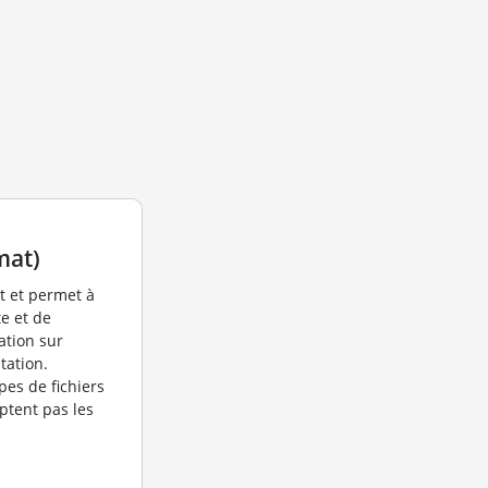
mat)
at et permet à
te et de
ation sur
tation.
pes de fichiers
eptent pas les