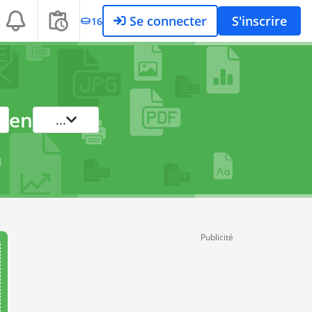
Se connecter
S'inscrire
16
en
...
Publicité