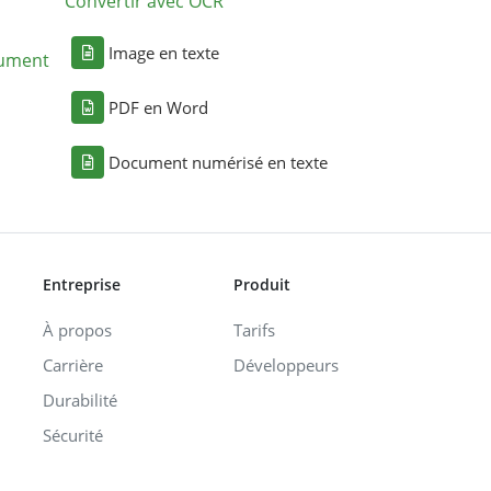
Convertir avec OCR
Image en texte
cument
PDF en Word
Document numérisé en texte
Entreprise
Produit
À propos
Tarifs
Carrière
Développeurs
Durabilité
Sécurité