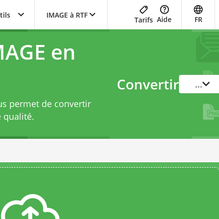
tils
IMAGE à RTF
Aide
FR
Tarifs
MAGE en
Convertir
...
us permet de convertir
 qualité.