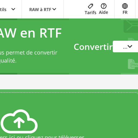
tils
RAW à RTF
Aide
FR
Tarifs
AW en RTF
Convertir
...
us permet de convertir
ualité.
rs ici ou cliquez pour téléverser