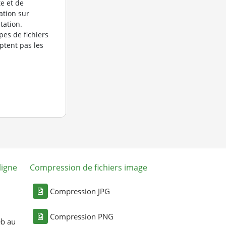
te et de
ation sur
tation.
pes de fichiers
eptent pas les
ligne
Compression de fichiers image
Compression JPG
Compression PNG
eb au