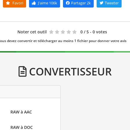
Favori
J'aime
106k
Partager
2k
Tweeter
Noter cet outil
0
/ 5 - 0 votes
ous devez convertir et télécharger au moins 1 fichier pour donner votre avis
CONVERTISSEUR
RAW à AAC
RAW à DOC