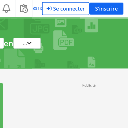
Se connecter
S'inscrire
16
en
...
Publicité