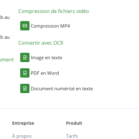
Compression de fichiers vidéo
eb au
Compression MP4
eb au
Convertir avec OCR
Image en texte
cument
PDF en Word
Document numérisé en texte
Entreprise
Produit
À propos
Tarifs