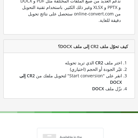
ندعم العديد من صيغ الملفات المختلفة مثل PDF و DOCX
و PPTX و XLSX وغير ذلك الكثير. باستخدام تقنية التحويل
من online-convert.com ستحصل على نتائج تحويل
دقيقة للغاية.
كيف تحوّل ملف CR2 إلى ملف DOCX؟
اختر ملف
CR2
الذي تريد تحويله
غيّر الجودة أو الحجم (اختياري)
انقر على "Start conversion" لتحويل ملفك من
CR2 إلى
DOCX
نزّل ملف
DOCX