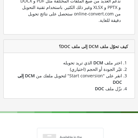
ندعم العديد من صيغ الملفات المختلفة مثل PDF و DOCX
و PPTX و XLSX وغير ذلك الكثير. باستخدام تقنية التحويل
من online-convert.com ستحصل على نتائج تحويل
دقيقة للغاية.
كيف تحوّل ملف DCM إلى ملف DOC؟
اختر ملف
DCM
الذي تريد تحويله
غيّر الجودة أو الحجم (اختياري)
انقر على "Start conversion" لتحويل ملفك من
DCM إلى
DOC
نزّل ملف
DOC