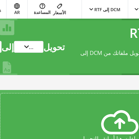
DCM إلى RTF
المساعدة
AR
الأسعار
تحويل
إلى
...
يتيح لك محوّل document عبر الإنترنت هذا تحويل ملفاتك من DCM إلى
فات هنا أو انقر للتحميل