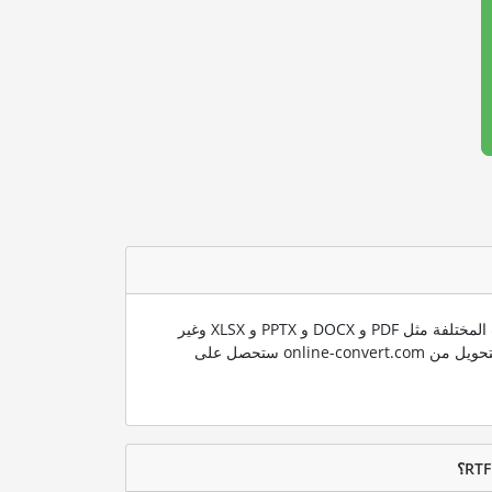
ندعم العديد من صيغ الملفات المختلفة مثل PDF و DOCX و PPTX و XLSX وغير
ذلك الكثير. باستخدام تقنية التحويل من online-convert.com ستحصل على