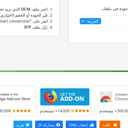
وجودة في ملفك.
اختر ملف
DCM
الذي تريد تحو
غيّر الجودة أو الحجم (اختياري)
انقر على "Start conversion" لتحويل ملفك من
العربية
نزّل ملف
RTF
300+ مستخدم
14,000+ مستخدم
30,000+ مستخد
علامة
إعجاب
106k
مشاركة
2k
تغريد