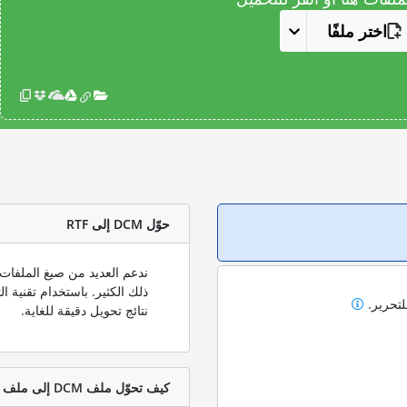
اختر ملفًا
حوّل DCM إلى RTF
لتحرير.
نتائج تحويل دقيقة للغاية.
كيف تحوّل ملف DCM إلى ملف RTF؟