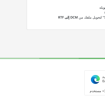
يله
DCM إلى RTF
م