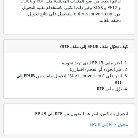
ندعم العديد من صيغ الملفات المختلفة مثل PDF و DOCX
و PPTX و XLSX وغير ذلك الكثير. باستخدام تقنية التحويل
من online-convert.com ستحصل على نتائج تحويل
دقيقة للغاية.
كيف تحوّل ملف EPUB إلى ملف RTF؟
اختر ملف
EPUB
الذي تريد تحويله
غيّر الجودة أو الحجم (اختياري)
انقر على "Start conversion" لتحويل ملفك من
EPUB إلى
RTF
نزّل ملف
RTF
لتحويل بالعكس، انقر هنا للتحويل من
RTF إلى EPUB
:
محول RTF إلى EPUB