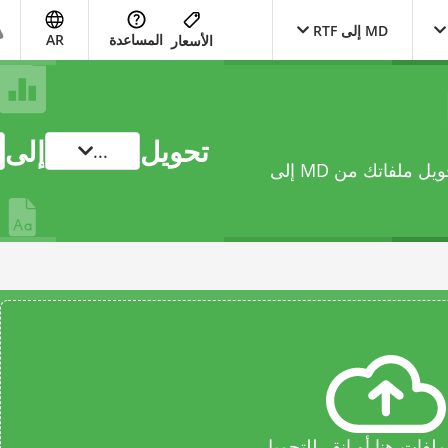
MD إلى RTF
المساعدة
AR
الأسعار
تحويل
إلى
...
يتيح لك محوّل document عبر الإنترنت هذا تحويل ملفاتك من MD إلى
فات هنا أو انقر للتحميل