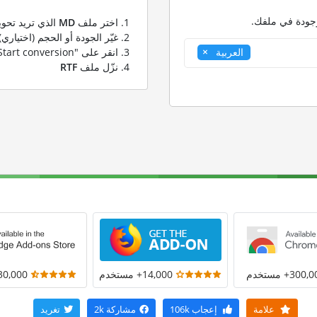
وجودة في ملفك.
اختر ملف
MD
الذي تريد تحوي
غيّر الجودة أو الحجم (اختياري)
انقر على "Start conversion" لتحويل ملفك من
العربية
نزّل ملف
RTF
300+ مستخدم
14,000+ مستخدم
30,000+ مستخد
علامة
إعجاب
106k
مشاركة
2k
تغريد