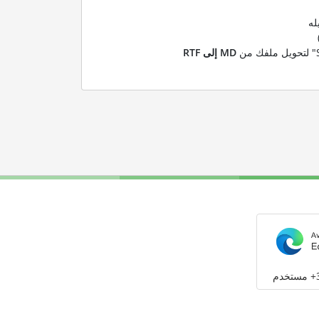
له
MD إلى RTF
م