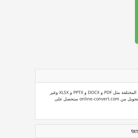
ندعم العديد من صيغ الملفات المختلفة مثل PDF و DOCX و PPTX و XLSX وغير
ذلك الكثير. باستخدام تقنية التحويل من online-convert.com ستحصل على