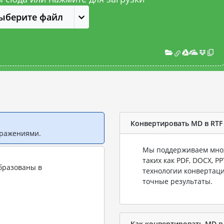
ыберите файл
Конвертировать MD в RTF
бражениями.
Мы поддерживаем множ
таких как PDF, DOCX, P
бразованы в
технологии конвертаци
точные результаты.
Как конвертировать MD в