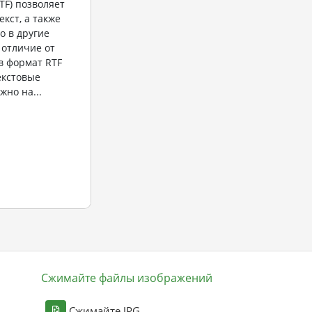
TF) позволяет
кст, а также
о в другие
 отличие от
в формат RTF
екстовые
жно на...
Сжимайте файлы изображений
Сжимайте JPG