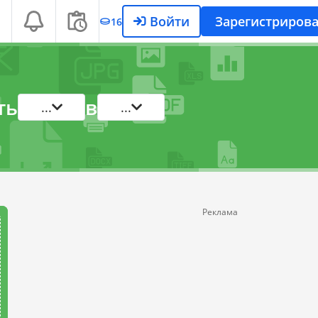
Войти
Зарегистрирова
16
ть
в
...
...
Реклама