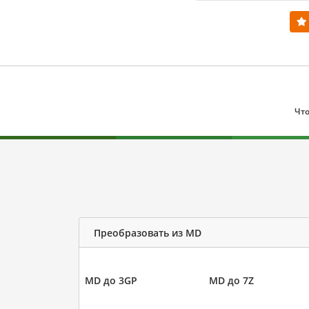
Что
Преобразовать из MD
MD до 3GP
MD до 7Z