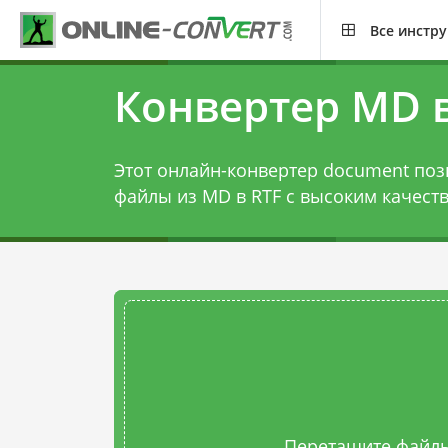
Все инстр
Конвертер MD в
Этот онлайн-конвертер document поз
файлы из MD в RTF с высоким качест
Перетащите файлы