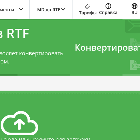
ументы
MD до RTF
Справка
RU
Тарифы
 RTF
Конвертирова
воляет конвертировать
вом.
 сюда или нажмите для загрузки