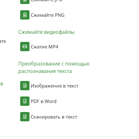
Сжимайте PNG
Сжимайте видеофайлы
ате
Сжатие MP4
Преобразование с помощью
распознавания текста
ов
Изображение в текст
PDF в Word
Сканировать в текст