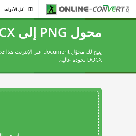
كل الأدوات
محول PNG إلى DOCX
DOCX بجودة عالية.
اسحب المل