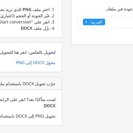
وجودة في ملفك.
اختر ملف
PNG
الذي تريد تحو
غيّر الجودة أو الحجم (اختياري)
انقر على "Start conversion" لتحويل ملفك من
العربية
نزّل ملف
DOCX
لتحويل بالعكس، انقر هنا للتحوي
محول DOCX إلى PNG
جرّب تحويل DOCX باستخدام ملف اختبار PNG
لست متأكدًا بعد؟ انقر على الرا
:
DOCX
تحويل PNG إلى DOCX باستخدام ملف PNG التجريبي الخاص بنا