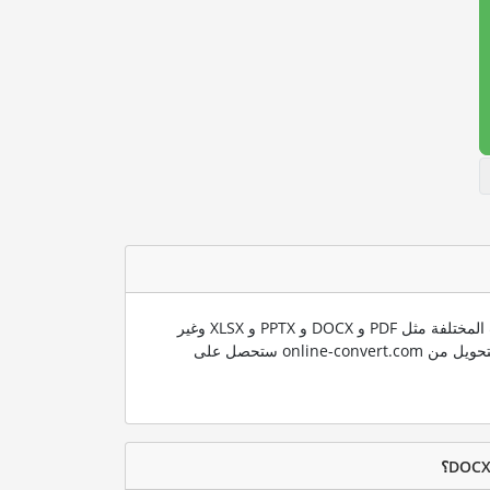
ندعم العديد من صيغ الملفات المختلفة مثل PDF و DOCX و PPTX و XLSX وغير
ذلك الكثير. باستخدام تقنية التحويل من online-convert.com ستحصل على