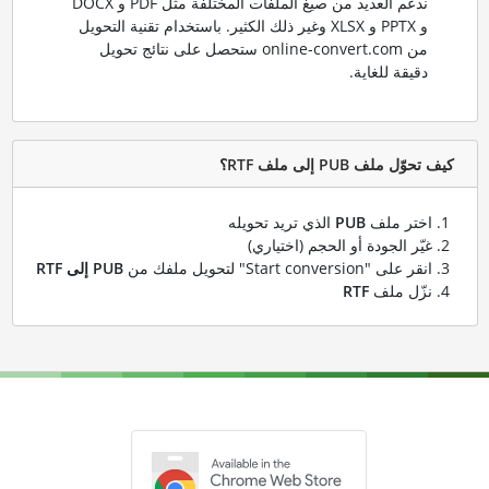
ندعم العديد من صيغ الملفات المختلفة مثل PDF و DOCX
و PPTX و XLSX وغير ذلك الكثير. باستخدام تقنية التحويل
من online-convert.com ستحصل على نتائج تحويل
دقيقة للغاية.
كيف تحوّل ملف PUB إلى ملف RTF؟
اختر ملف
PUB
الذي تريد تحويله
غيّر الجودة أو الحجم (اختياري)
انقر على "Start conversion" لتحويل ملفك من
PUB إلى RTF
نزّل ملف
RTF