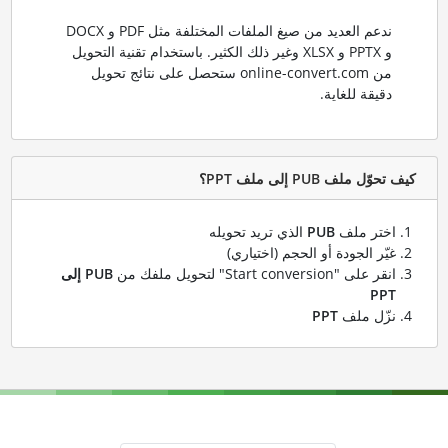
ندعم العديد من صيغ الملفات المختلفة مثل PDF و DOCX
و PPTX و XLSX وغير ذلك الكثير. باستخدام تقنية التحويل
من online-convert.com ستحصل على نتائج تحويل
دقيقة للغاية.
كيف تحوّل ملف PUB إلى ملف PPT؟
اختر ملف
PUB
الذي تريد تحويله
غيّر الجودة أو الحجم (اختياري)
انقر على "Start conversion" لتحويل ملفك من
PUB إلى
PPT
نزّل ملف
PPT