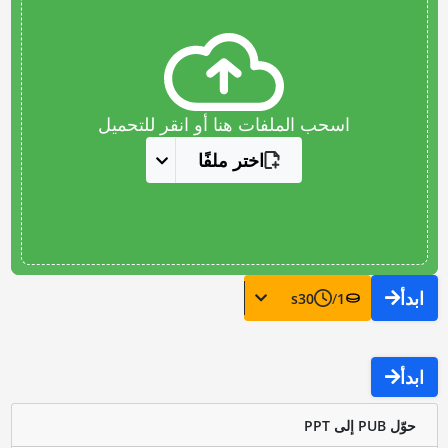
اسحب الملفات هنا أو انقر للتحميل
اختر ملفًا
ابدأ
s
30
/
1
ابدأ
حوّل PUB إلى PPT