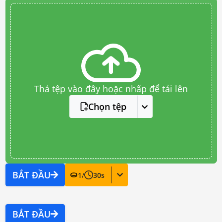
Thả tệp vào đây hoặc nhấp để tải lên
Chọn tệp
BẮT ĐẦU
1
/
30
s
BẮT ĐẦU