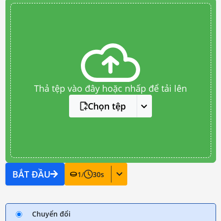
Thả tệp vào đây hoặc nhấp để tải lên
Chọn tệp
BẮT ĐẦU
1
/
30
s
Chuyển đổi