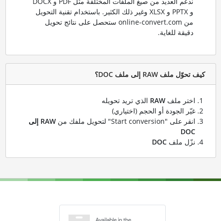
ندعم العديد من صيغ الملفات المختلفة مثل PDF و DOCX
و PPTX و XLSX وغير ذلك الكثير. باستخدام تقنية التحويل
من online-convert.com ستحصل على نتائج تحويل
دقيقة للغاية.
كيف تحوّل ملف RAW إلى ملف DOC؟
اختر ملف
RAW
الذي تريد تحويله
غيّر الجودة أو الحجم (اختياري)
انقر على "Start conversion" لتحويل ملفك من
RAW إلى
DOC
نزّل ملف
DOC