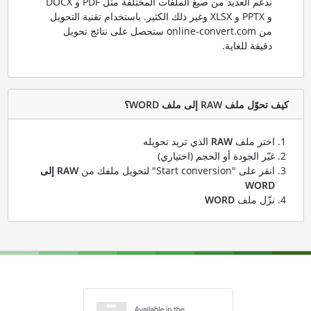
ندعم العديد من صيغ الملفات المختلفة مثل PDF و DOCX
و PPTX و XLSX وغير ذلك الكثير. باستخدام تقنية التحويل
من online-convert.com ستحصل على نتائج تحويل
دقيقة للغاية.
كيف تحوّل ملف RAW إلى ملف WORD؟
اختر ملف
RAW
الذي تريد تحويله
غيّر الجودة أو الحجم (اختياري)
انقر على "Start conversion" لتحويل ملفك من
RAW إلى
WORD
نزّل ملف
WORD