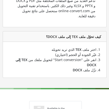
ندعم العديد من صيغ الملفات المختلفة مثل PDF و DOCX
و PPTX و XLSX وغير ذلك الكثير. باستخدام تقنية التحويل
من online-convert.com ستحصل على نتائج تحويل
دقيقة للغاية.
كيف تحوّل ملف TEX إلى ملف DOCX؟
اختر ملف
TEX
الذي تريد تحويله
غيّر الجودة أو الحجم (اختياري)
انقر على "Start conversion" لتحويل ملفك من
TEX إلى
DOCX
نزّل ملف
DOCX