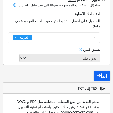
ستُحوَّل الصفحات الممسوحة ضوئيًا إلى نص قابل للتحرير.
لغة ملفك الأصلية
للحصول على أفضل النتائج، اختر جميع اللغات الموجودة في
ملفك.
العربية
تطبيق فلتر:
ابدأ
حوّل TEX إلى TXT
ندعم العديد من صيغ الملفات المختلفة مثل PDF و DOCX
و PPTX و XLSX وغير ذلك الكثير. باستخدام تقنية التحويل
من online-convert.com ستحصل على نتائج تحويل