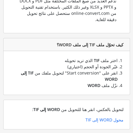
ندعم العديد من صيغ الملفات المختلفة مثل PDF و DOCX
و PPTX و XLSX وغير ذلك الكثير. باستخدام تقنية التحويل
من online-convert.com ستحصل على نتائج تحويل
دقيقة للغاية.
كيف تحوّل ملف TIF إلى ملف WORD؟
اختر ملف
TIF
الذي تريد تحويله
غيّر الجودة أو الحجم (اختياري)
انقر على "Start conversion" لتحويل ملفك من
TIF إلى
WORD
نزّل ملف
WORD
لتحويل بالعكس، انقر هنا للتحويل من
WORD إلى TIF
:
محول WORD إلى TIF