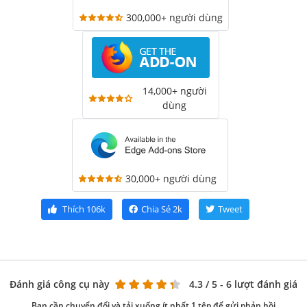
300,000+ người dùng
14,000+ người
dùng
30,000+ người dùng
Thích
106k
Chia Sẻ
2k
Tweet
Đánh giá công cụ này
4.3
/ 5 - 6 lượt đánh giá
Bạn cần chuyển đổi và tải xuống ít nhất 1 tệp để gửi phản hồi