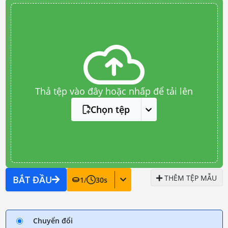
Thả tệp vào đây hoặc nhấp để tải lên
Chọn tệp
THÊM TỆP MẪU
BẮT ĐẦU
1
/
30
s
Chuyển đổi