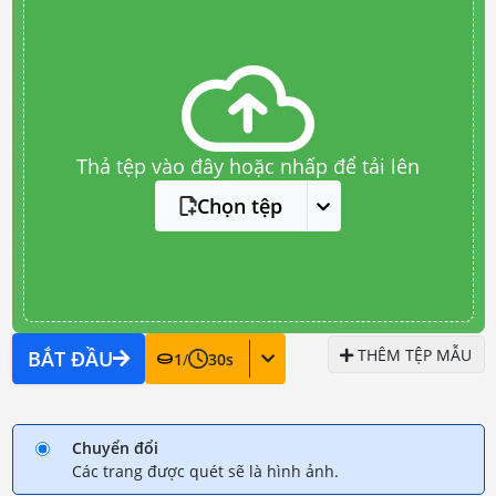
Thả tệp vào đây hoặc nhấp để tải lên
Chọn tệp
THÊM TỆP MẪU
BẮT ĐẦU
1
/
30
s
Chuyển đổi
Các trang được quét sẽ là hình ảnh.