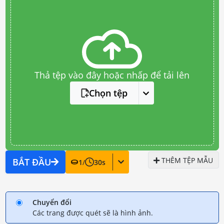
Thả tệp vào đây hoặc nhấp để tải lên
Chọn tệp
THÊM TỆP MẪU
BẮT ĐẦU
1
/
30
s
Chuyển đổi
Các trang được quét sẽ là hình ảnh.