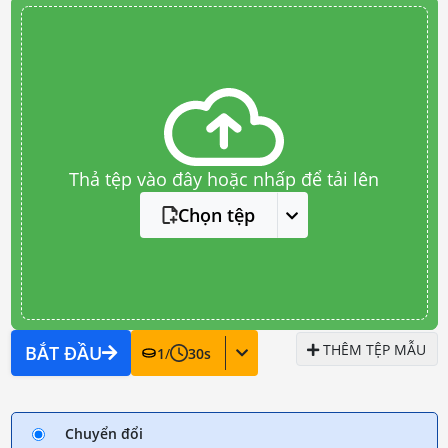
Thả tệp vào đây hoặc nhấp để tải lên
Chọn tệp
THÊM TỆP MẪU
BẮT ĐẦU
1
/
30
s
Chuyển đổi