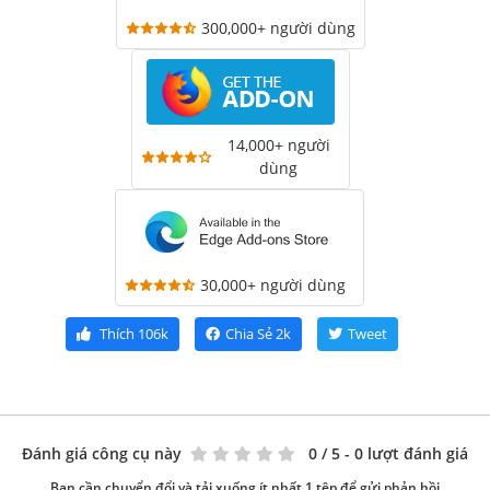
300,000+ người dùng
14,000+ người
dùng
30,000+ người dùng
Thích
106k
Chia Sẻ
2k
Tweet
Đánh giá công cụ này
0
/ 5 - 0 lượt đánh giá
Bạn cần chuyển đổi và tải xuống ít nhất 1 tệp để gửi phản hồi