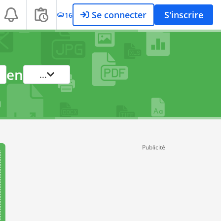
Se connecter
S'inscrire
16
en
...
Publicité