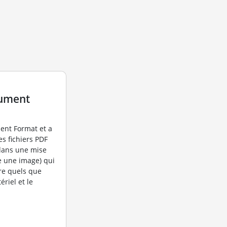
cument
ent Format et a
s fichiers PDF
dans une mise
e une image) qui
re quels que
riel et le