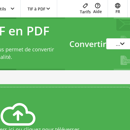
tils
TIF à PDF
Aide
FR
Tarifs
IF en PDF
Convertir
...
us permet de convertir
alité.
rs ici ou cliquez pour téléverser