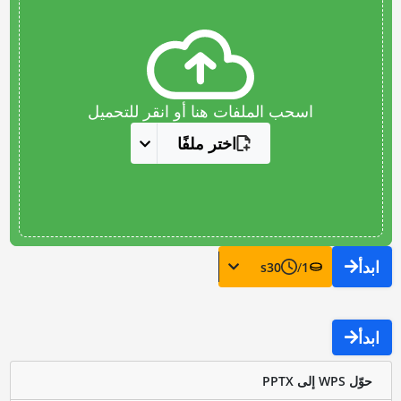
اسحب الملفات هنا أو انقر للتحميل
اختر ملفًا
ابدأ
s
30
/
1
ابدأ
حوّل WPS إلى PPTX