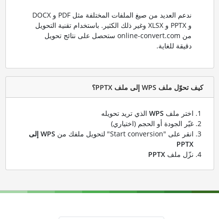
ندعم العديد من صيغ الملفات المختلفة مثل PDF و DOCX
و PPTX و XLSX وغير ذلك الكثير. باستخدام تقنية التحويل
من online-convert.com ستحصل على نتائج تحويل
دقيقة للغاية.
كيف تحوّل ملف WPS إلى ملف PPTX؟
اختر ملف
WPS
الذي تريد تحويله
غيّر الجودة أو الحجم (اختياري)
انقر على "Start conversion" لتحويل ملفك من
WPS إلى
PPTX
نزّل ملف
PPTX