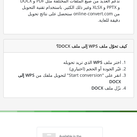
ندعم العديد من صيغ الملفات المختلفة مثل PDF و DOCX
و PPTX و XLSX وغير ذلك الكثير. باستخدام تقنية التحويل
من online-convert.com ستحصل على نتائج تحويل
دقيقة للغاية.
كيف تحوّل ملف WPS إلى ملف DOCX؟
اختر ملف
WPS
الذي تريد تحويله
غيّر الجودة أو الحجم (اختياري)
انقر على "Start conversion" لتحويل ملفك من
WPS إلى
DOCX
نزّل ملف
DOCX