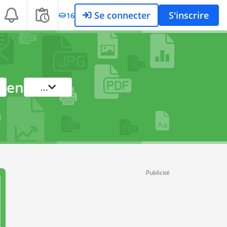
Se connecter
S'inscrire
16
en
...
Publicité