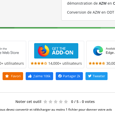
démonstration de
AZW
en
Conversion de AZW en ODT 
0+ utilisateurs
14,000+ utilisateurs
30,00
Favori
J'aime
106k
Partager
2k
Tweeter
Noter cet outil
0
/ 5 - 0 votes
ous devez convertir et télécharger au moins 1 fichier pour donner votre avis