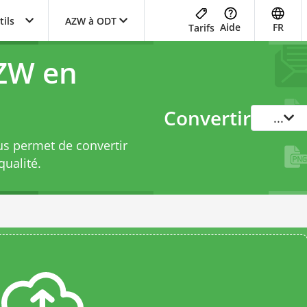
tils
AZW à ODT
Aide
FR
Tarifs
AZW en
Convertir
...
us permet de convertir
ualité.