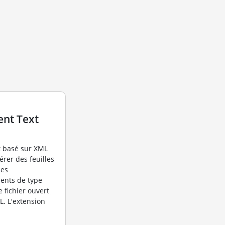
nt Text
t basé sur XML
gérer des feuilles
des
ents de type
e fichier ouvert
L. L'extension