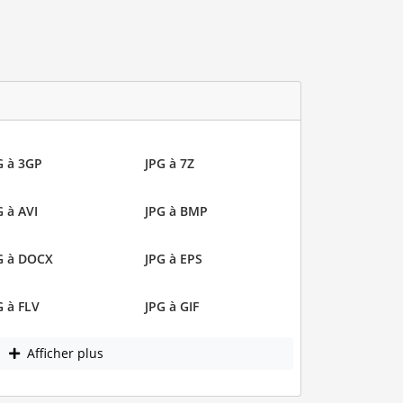
G à 3GP
JPG à 7Z
G à AVI
JPG à BMP
G à DOCX
JPG à EPS
G à FLV
JPG à GIF
Afficher plus