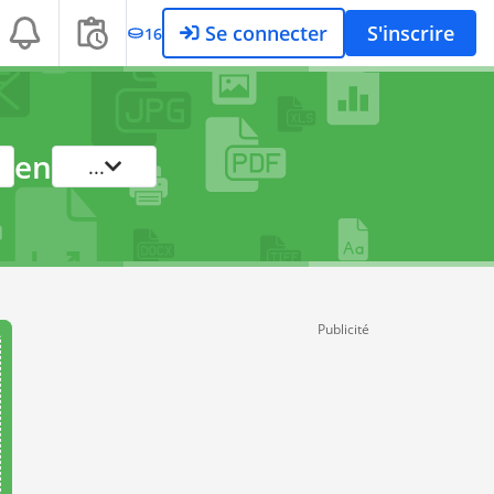
Se connecter
S'inscrire
16
en
...
Publicité