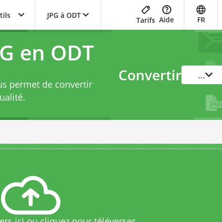
tils
JPG à ODT
Aide
FR
Tarifs
PG en ODT
Convertir
...
us permet de convertir
ualité.
rs ici ou cliquez pour téléverser