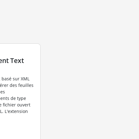
nt Text
t basé sur XML
gérer des feuilles
des
ents de type
e fichier ouvert
L. L'extension