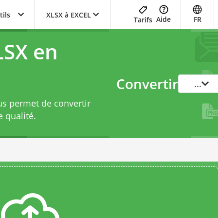
tils
XLSX à EXCEL
Aide
FR
Tarifs
LSX en
Convertir
...
us permet de convertir
 qualité.