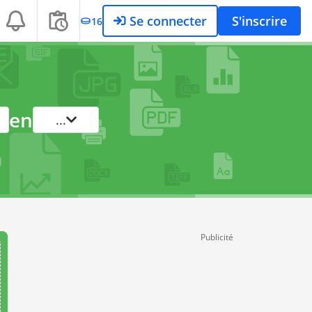
Se connecter
S'inscrire
16
en
...
Publicité