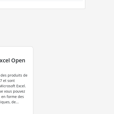
Excel Open
e des produits de
7 et sont
icrosoft Excel.
que vous pouvez
re en forme des
iques, de...