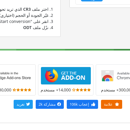
اختر ملف
CR3
الذي تريد تحوي
غيّر الجودة أو الحجم (اختياري)
انقر على "Start conversion" لتحويل ملفك من
نزّل ملف
ODT
300+ مستخدم
14,000+ مستخدم
30,000+ مستخد
علامة
إعجاب
106k
مشاركة
2k
تغريد