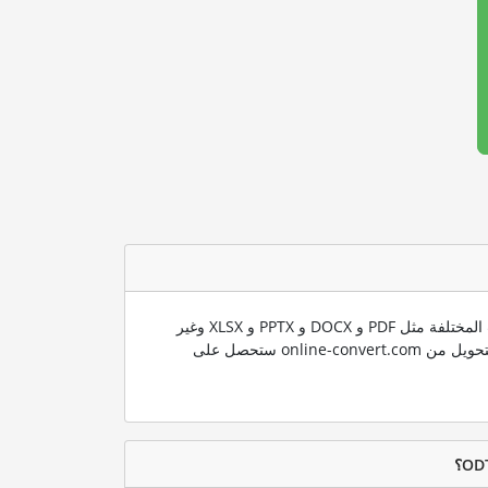
ندعم العديد من صيغ الملفات المختلفة مثل PDF و DOCX و PPTX و XLSX وغير
ذلك الكثير. باستخدام تقنية التحويل من online-convert.com ستحصل على