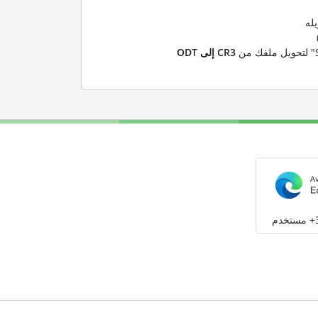
له
CR3 إلى ODT
م