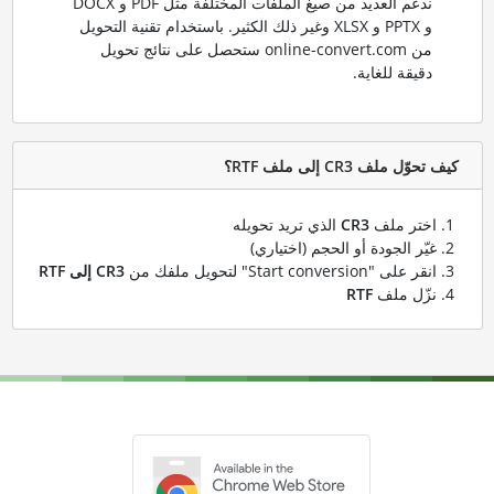
ندعم العديد من صيغ الملفات المختلفة مثل PDF و DOCX
و PPTX و XLSX وغير ذلك الكثير. باستخدام تقنية التحويل
من online-convert.com ستحصل على نتائج تحويل
دقيقة للغاية.
كيف تحوّل ملف CR3 إلى ملف RTF؟
اختر ملف
CR3
الذي تريد تحويله
غيّر الجودة أو الحجم (اختياري)
انقر على "Start conversion" لتحويل ملفك من
CR3 إلى RTF
نزّل ملف
RTF