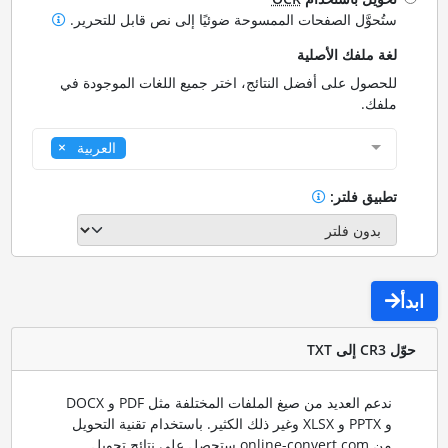
ستُحوَّل الصفحات الممسوحة ضوئيًا إلى نص قابل للتحرير.
لغة ملفك الأصلية
للحصول على أفضل النتائج، اختر جميع اللغات الموجودة في
ملفك.
العربية
تطبيق فلتر:
ابدأ
حوّل CR3 إلى TXT
ندعم العديد من صيغ الملفات المختلفة مثل PDF و DOCX
و PPTX و XLSX وغير ذلك الكثير. باستخدام تقنية التحويل
من online-convert.com ستحصل على نتائج تحويل