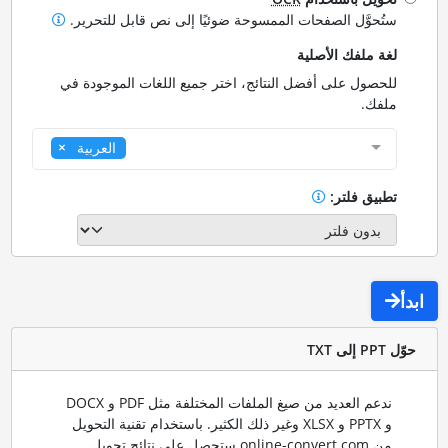
ستُحوَّل الصفحات الممسوحة ضوئيًا إلى نص قابل للتحرير.
لغة ملفك الأصلية
للحصول على أفضل النتائج، اختر جميع اللغات الموجودة في
ملفك.
العربية
تطبيق فلتر:
ابدأ
حوّل PPT إلى TXT
ندعم العديد من صيغ الملفات المختلفة مثل PDF و DOCX
و PPTX و XLSX وغير ذلك الكثير. باستخدام تقنية التحويل
من online-convert.com ستحصل على نتائج تحويل