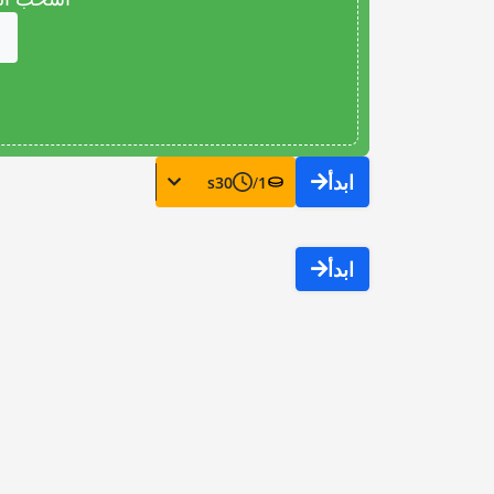
ابدأ
s
30
/
1
ابدأ