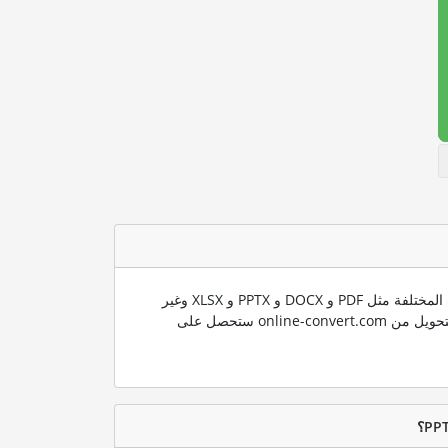
ندعم العديد من صيغ الملفات المختلفة مثل PDF و DOCX و PPTX و XLSX وغير
ذلك الكثير. باستخدام تقنية التحويل من online-convert.com ستحصل على