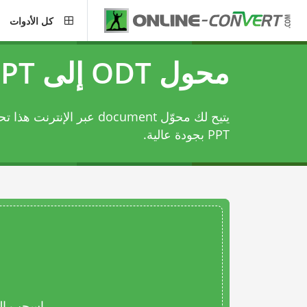
كل الأدوات
محول ODT إلى PPT
PPT بجودة عالية.
اسحب المل