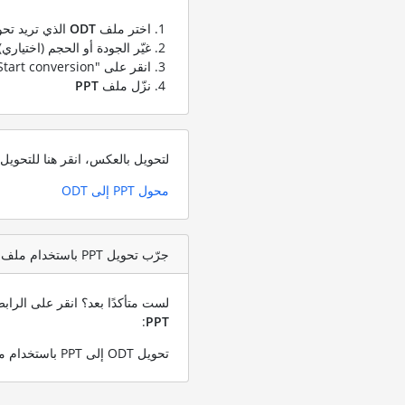
اختر ملف
ODT
الذي تريد تحو
غيّر الجودة أو الحجم (اختياري)
انقر على "Start conversion" لتحويل ملفك من
نزّل ملف
PPT
لتحويل بالعكس، انقر هنا للتحوي
محول PPT إلى ODT
جرّب تحويل PPT باستخدام ملف اختبار ODT
لست متأكدًا بعد؟ انقر على الرا
:
PPT
تحويل ODT إلى PPT باستخدام ملف ODT التجريبي الخاص بنا