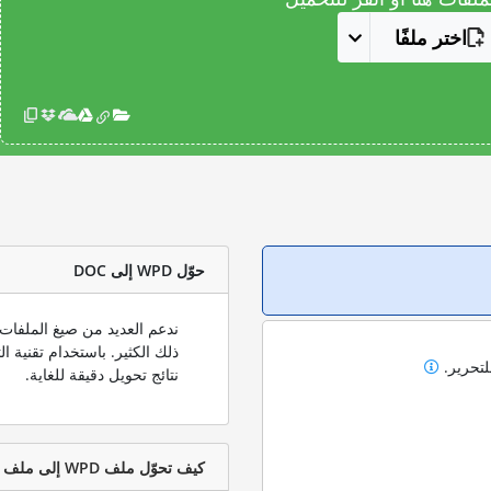
اختر ملفًا
حوّل WPD إلى DOC
لتحرير.
نتائج تحويل دقيقة للغاية.
كيف تحوّل ملف WPD إلى ملف DOC؟