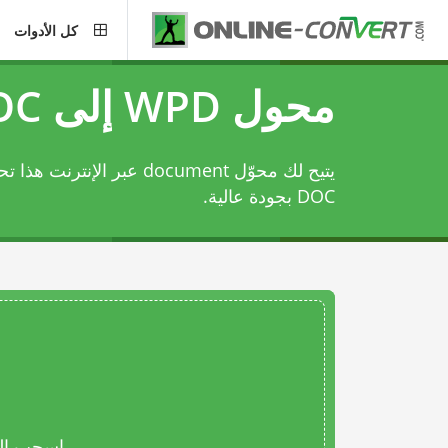
كل الأدوات
محول WPD إلى DOC
DOC بجودة عالية.
اسحب المل