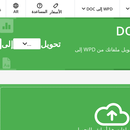
WPD إلى DOC
المساعدة
AR
الأسعار
تحويل
إلى
...
يتيح لك محوّل document عبر الإنترنت هذا تحويل ملفاتك من WPD إلى
فات هنا أو انقر للتحميل