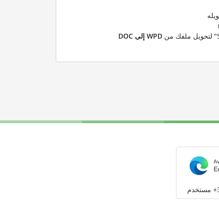
يله
WPD إلى DOC
م