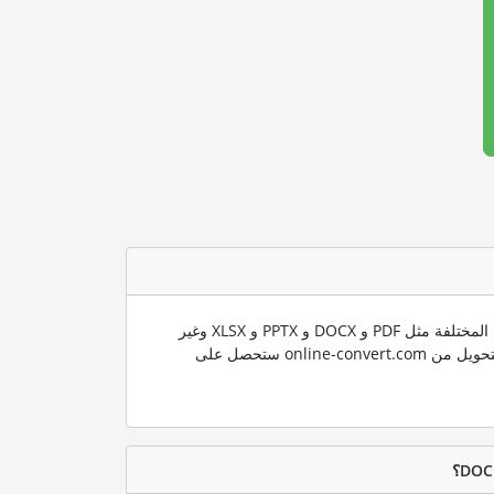
ندعم العديد من صيغ الملفات المختلفة مثل PDF و DOCX و PPTX و XLSX وغير
ذلك الكثير. باستخدام تقنية التحويل من online-convert.com ستحصل على