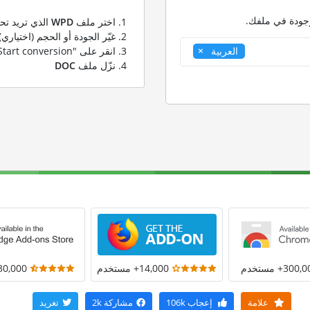
وجودة في ملفك.
اختر ملف
WPD
الذي تريد تحو
غيّر الجودة أو الحجم (اختياري)
انقر على "Start conversion" لتحويل ملفك من
العربية
نزّل ملف
DOC
300+ مستخدم
14,000+ مستخدم
30,000+ مستخد
علامة
إعجاب
106k
مشاركة
2k
تغريد