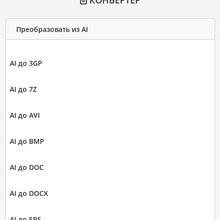
КОНВЕРТЕР
Преобразовать из AI
AI до 3GP
AI до 7Z
AI до AVI
AI до BMP
AI до DOC
AI до DOCX
AI до EPS