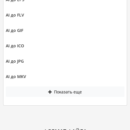
AI до FLV
AI до GIF
AI до ICO
AI до JPG
AI до MKV
Показать еще