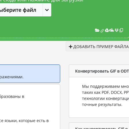
ыберите файл
ДОБАВИТЬ ПРИМЕР ФАЙЛА
Конвертировать GIF в ODT
бражениями.
Мы поддерживаем множ
таких как PDF, DOCX, P
бразованы в
технологии конвертаци
точные результаты.
е языки, которые есть в
Как конвертировать GIF в