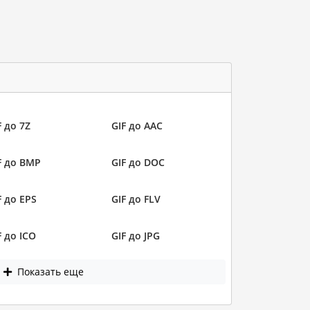
F до 7Z
GIF до AAC
F до BMP
GIF до DOC
F до EPS
GIF до FLV
F до ICO
GIF до JPG
Показать еще