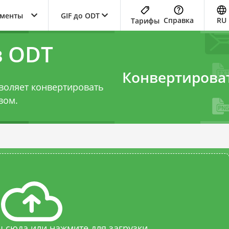
ументы
GIF до ODT
Справка
RU
Тарифы
в ODT
Конвертирова
воляет конвертировать
вом.
 сюда или нажмите для загрузки