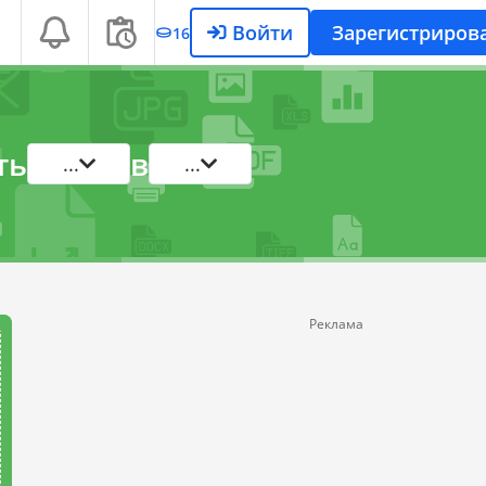
Войти
Зарегистриров
16
ть
в
...
...
Реклама