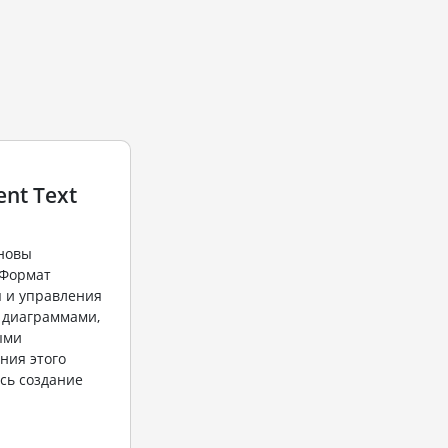
nt Text
сновы
 Формат
я и управления
 диаграммами,
ыми
ния этого
сь создание