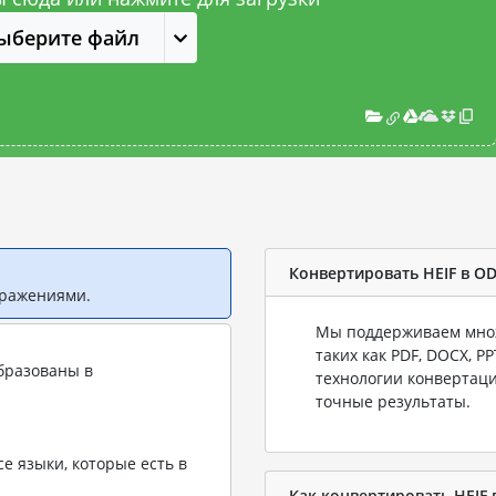
ыберите файл
Конвертировать HEIF в O
бражениями.
Мы поддерживаем множ
таких как PDF, DOCX, P
бразованы в
технологии конвертаци
точные результаты.
е языки, которые есть в
Как конвертировать HEIF 