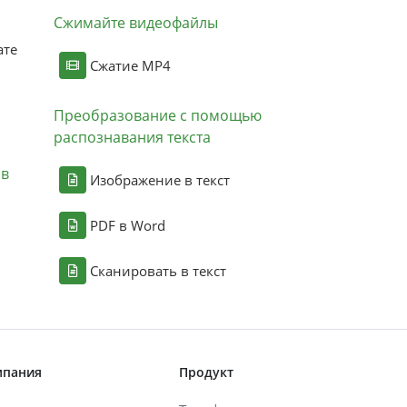
Сжимайте видеофайлы
ате
Сжатие MP4
Преобразование с помощью
распознавания текста
ов
Изображение в текст
PDF в Word
Сканировать в текст
мпания
Продукт