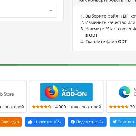
Выберите файл
HEIF
, к
Изменить качество или
Нажмите "Start convers
в ODT
Скачайте файл
ODT
льзователей
14,000+ пользователей
30
Закладка
Нравится
106k
Поделиться
2k
Твитнуть