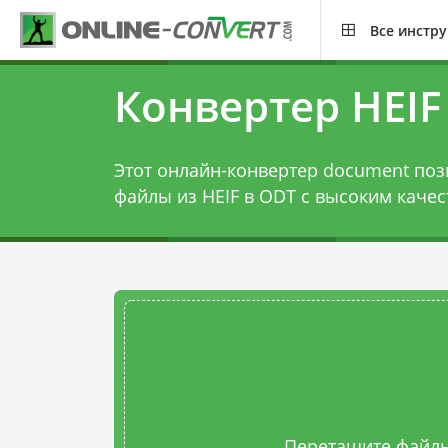
Все инстр
Конвертер HEIF
Этот онлайн-конвертер document поз
файлы из HEIF в ODT с высоким качес
Перетащите файлы