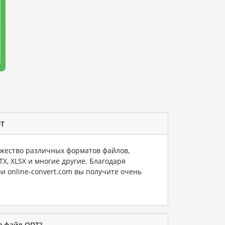
DT
ество различных форматов файлов,
PTX, XLSX и многие другие. Благодаря
и online-convert.com вы получите очень
в файл ODT?