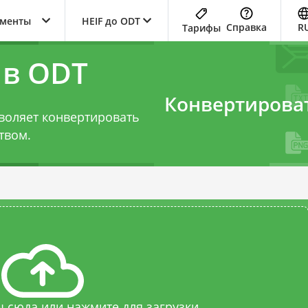
ументы
HEIF до ODT
Справка
R
Тарифы
 в ODT
Конвертирова
воляет конвертировать
твом.
 сюда или нажмите для загрузки