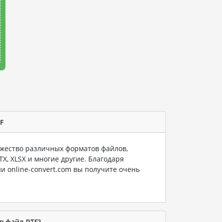
F
ество различных форматов файлов,
PTX, XLSX и многие другие. Благодаря
и online-convert.com вы получите очень
в файл RTF?