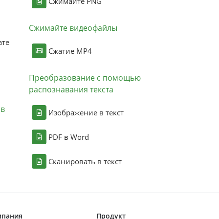
Сжимайте PNG
Сжимайте видеофайлы
ате
Сжатие MP4
Преобразование с помощью
распознавания текста
ов
Изображение в текст
PDF в Word
Сканировать в текст
мпания
Продукт