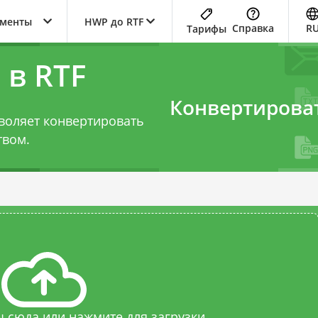
ументы
HWP до RTF
Справка
R
Тарифы
 в RTF
Конвертирова
воляет конвертировать
твом.
 сюда или нажмите для загрузки