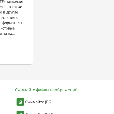
TF) позволяет
кст, а также
о в другие
 отличие от
в формат RTF
екстовые
жно на...
Сжимайте файлы изображений
Сжимайте JPG