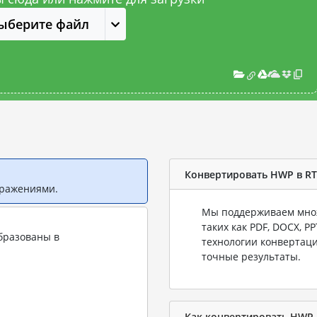
ыберите файл
Конвертировать HWP в RT
бражениями.
Мы поддерживаем множ
таких как PDF, DOCX, P
бразованы в
технологии конвертаци
точные результаты.
Как конвертировать HWP 