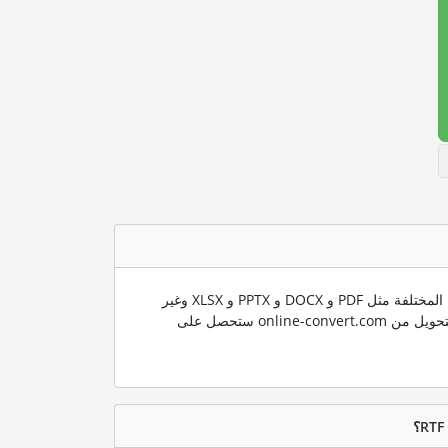
ندعم العديد من صيغ الملفات المختلفة مثل PDF و DOCX و PPTX و XLSX وغير
ذلك الكثير. باستخدام تقنية التحويل من online-convert.com ستحصل على