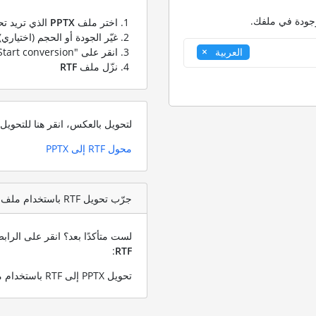
وجودة في ملفك.
اختر ملف
PPTX
الذي تريد تح
غيّر الجودة أو الحجم (اختياري)
انقر على "Start conversion" لتحويل ملفك من
العربية
نزّل ملف
RTF
لتحويل بالعكس، انقر هنا للتحوي
محول RTF إلى PPTX
جرّب تحويل RTF باستخدام ملف اختبار PPTX
لست متأكدًا بعد؟ انقر على الرا
:
RTF
تحويل PPTX إلى RTF باستخدام ملف PPTX التجريبي الخاص بنا