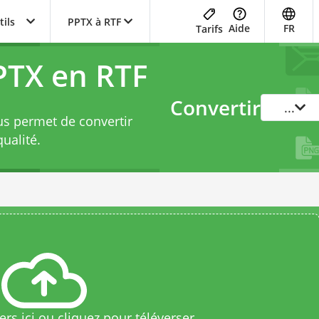
tils
PPTX à RTF
Aide
FR
Tarifs
PTX en RTF
Convertir
...
us permet de convertir
ualité.
rs ici ou cliquez pour téléverser