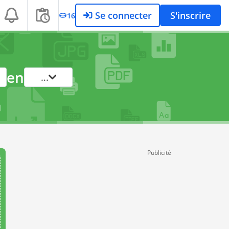
Se connecter
S'inscrire
16
en
...
Publicité