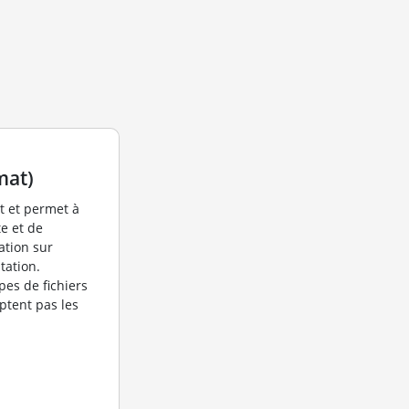
mat)
at et permet à
te et de
ation sur
tation.
pes de fichiers
eptent pas les